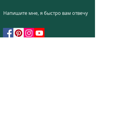
Напишите мне, я быстро вам отвечу
Условия эксплуатации
Политика
конфиденциальности
Политика использования
файлов cookie
Политика возврата
Частые вопросы
Телефон:
+972526332623
Email:
colibrigems7900@gmail.com