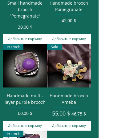
Small handmade
Handmade brooch
brooch
Pomegranate
"Pomegranate"
Цена
45,00 $
Цена
30,00 $
Добавить в корзину
Добавить в корзину
In stock
Sale
Handmade multi-
Handmade brooch
layer purple brooch
Ameba
55,00 $
Цена
Обычная цена
Цена со скидкой
60,00 $
46,75 $
Добавить в корзину
Добавить в корзину
In stock