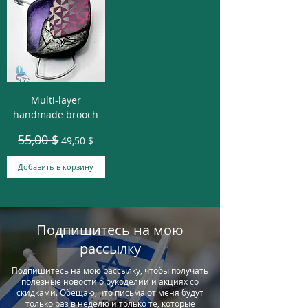
Multi-layer
handmade brooch
55,00 $
Обычная цена
Цена со скидкой
49,50 $
Добавить в корзину
Подпишитесь на мою
рассылку
Подпишитесь на мою рассылку, чтобы получать
полезные новости о рукоделии и акциях со
скидками. Обещаю, что письма от меня будут
только раз в неделю и только те, которые