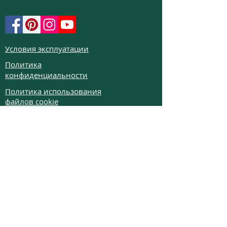
Условия эксплуатации
Политика
конфиденциальности
Политика использования
файлов cookie
Политика возврата
Частые вопросы
Телефон:
+972526332623
Email:
colibrigems7900@gmail.com