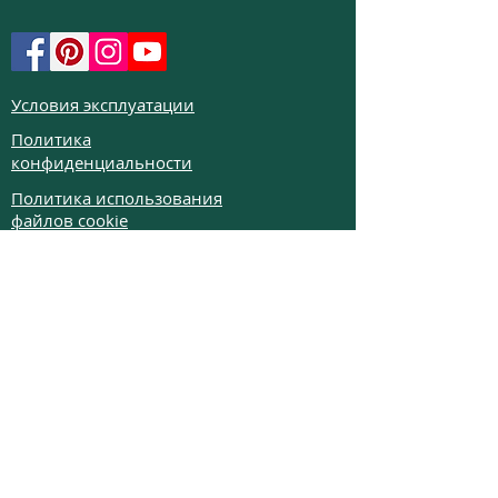
Условия эксплуатации
Политика
конфиденциальности
Политика использования
файлов cookie
Политика возврата
Частые вопросы
Телефон:
+972526332623
Email:
colibrigems7900@gmail.com