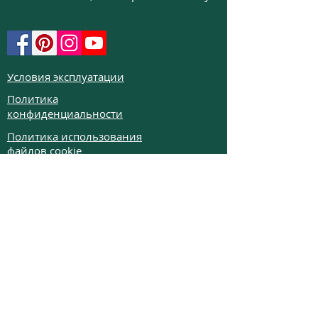
Условия эксплуатации
Политика
конфиденциальности
Политика использования
файлов cookie
Политика возврата
Частые вопросы
Телефон:
+972526332623
Email:
colibrigems7900@gmail.com