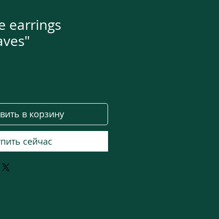
 earrings
aves"
на
вить в корзину
пить сейчас