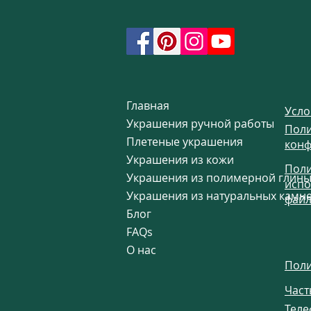
Главная
Усло
Украшения ручной работы
Поли
Плетеные украшения
конф
Украшения из кожи
Поли
Украшения из полимерной глин
испо
Украшения из натуральных камн
файл
Блог
FAQs
О нас
Поли
Част
Теле