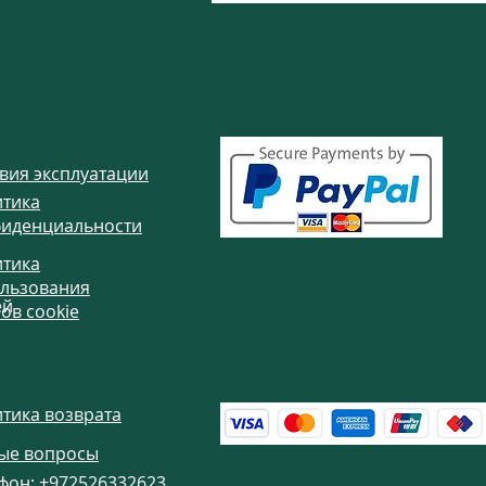
вия эксплуатации
тика
иденциальности
тика
ы
льзования
ей
ов cookie
тика возврата
ые вопросы
фон:
+972526332623