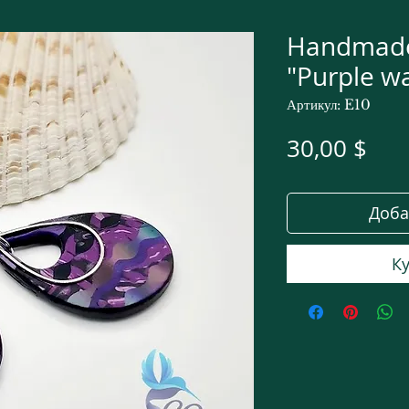
Handmade
"Purple w
Артикул: E10
Це
30,00 $
Доба
Ку