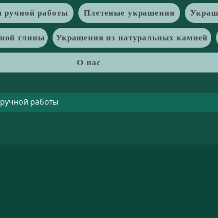
 ручной работы
Плетеные украшения
Украш
рной глины
Украшения из натуральных камней
О нас