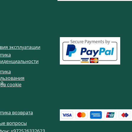
вия эксплуатации
тика
иденциальности
тика
ы
льзования
ей
ов cookie
тика возврата
ые вопросы
фон:
+972526332623