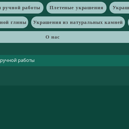
 ручной работы
Плетеные украшения
Украш
рной глины
Украшения из натуральных камней
О нас