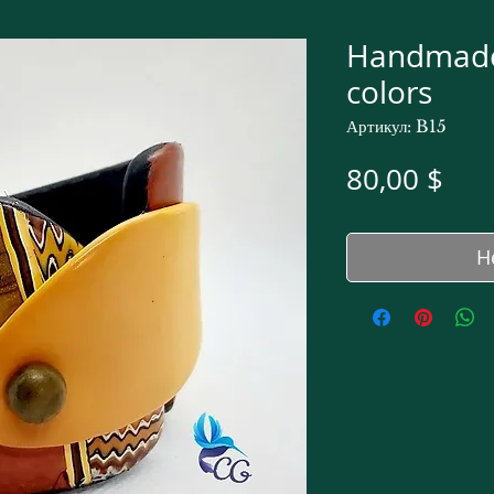
Handmade 
colors
Артикул: B15
Це
80,00 $
Н