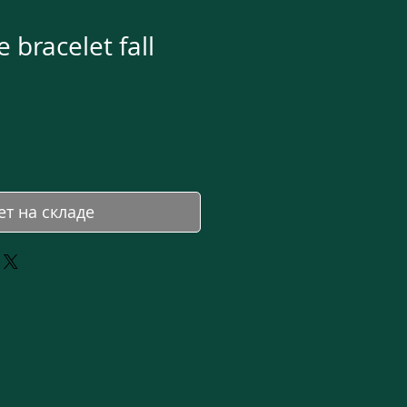
bracelet fall
на
ет на складе