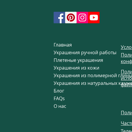
Главная
Усло
Украшения ручной работы
Поли
Плетеные украшения
конф
Украшения из кожи
Поли
Украшения из полимерной глин
испо
Украшения из натуральных камн
файл
Блог
FAQs
О нас
Поли
Част
Теле