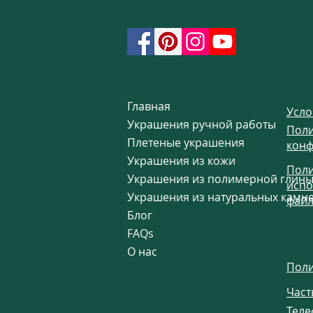
Главная
Усло
Украшения ручной работы
Поли
Плетеные украшения
конф
Украшения из кожи
Поли
Украшения из полимерной глин
испо
Украшения из натуральных камн
файл
Блог
FAQs
О нас
Поли
Част
Теле