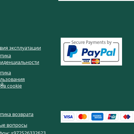
вия эксплуатации
тика
иденциальности
тика
ы
льзования
ей
ов cookie
тика возврата
ые вопросы
фон:
+972526332623