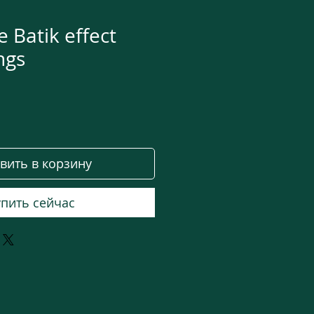
Batik effect
ngs
на
вить в корзину
пить сейчас