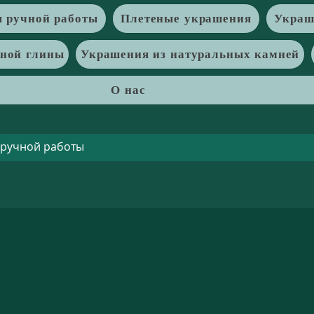
 ручной работы
Плетеные украшения
Украш
рной глины
Украшения из натуральных камней
О нас