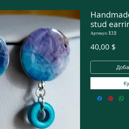
Handmade 
stud earri
Артикул: E12
Це
40,00 $
Доба
Ку