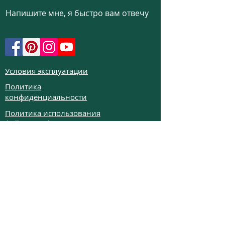
Напишите мне, я быстро вам отвечу
Условия эксплуатации
Политика
конфиденциальности
Политика использования
файлов cookie
Политика возврата
Частые вопросы
Телефон:
+972526332623
Email:
colibrigems7900@gmail.com