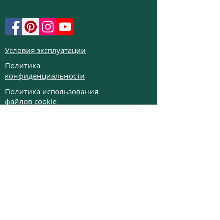
Условия эксплуатации
Политика
конфиденциальности
Политика использования
файлов cookie
Политика возврата
Частые вопросы
Телефон:
+972526332623
Email:
colibrigems7900@gmail.com