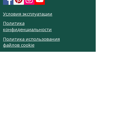
Условия эксплуатации
Политика
конфиденциальности
Политика использования
файлов cookie
Политика возврата
Частые вопросы
Телефон:
+972526332623
Email:
colibrigems7900@gmail.com