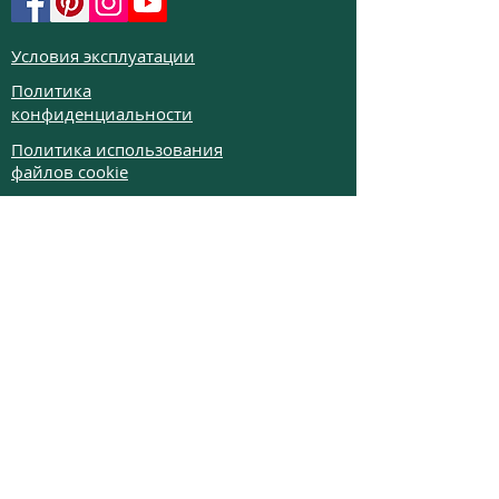
Условия эксплуатации
Политика
конфиденциальности
Политика использования
файлов cookie
Политика возврата
Частые вопросы
Телефон:
+972526332623
Email:
colibrigems7900@gmail.com